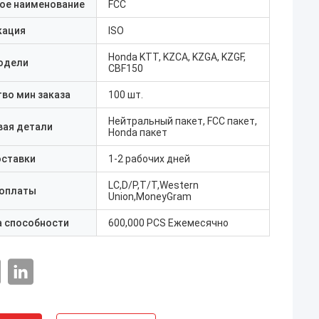
ое наименование
FCC
кация
ISO
Honda KTT, KZCA, KZGA, KZGF,
одели
CBF150
во мин заказа
100 шт.
Нейтральный пакет, FCC пакет,
вая детали
Honda пакет
оставки
1-2 рабочих дней
LC,D/P,T/T,Western
 оплаты
Union,MoneyGram
а способности
600,000 PCS Ежемесячно