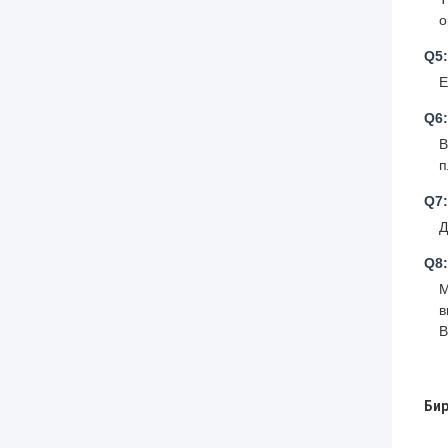
о
Q5
E
Q6
В
п
Q7
Д
Q8:
М
в
Бир