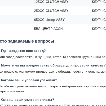
0
125CC-CLUTCH ASSY
КЛУТЧ 
250CC-CLUTCH ASSY
КЛУТЧ 
2
650CC-Центр ASSY
КЛУТЧ 
3
5ВЛ-ЦЕНТР АССИ
КЛУТЧ 
сто задаваемые вопросы
 Где находится ваш завод?
аш завод расположен в Чунцине, который является крупнейшей баз
 Можете ли вы предоставить образцы для проверки качества
ак правило, мы можем предоставить образцы, если они есть на скл
: Каковы ваши условия упаковки?
ы обычно упаковываем наши товары в нейтральные коробки и кор
аркой упаковки.
: Каковы ваши условия оплаты?
/T 30% в качестве депозита, с балансом 70% до доставки. Мы пре