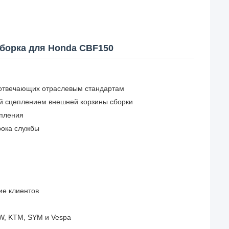
борка для Honda CBF150
 отвечающих отраслевым стандартам
ой сцеплением внешней корзины сборки
епления
рока службы
ие клиентов
W, KTM, SYM и Vespa