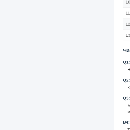
1
11
1
1
Ча
Q1:
Н
Q2:
К
Q3
М
м
В4
T