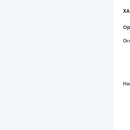
ХА
Ор
Ос
На