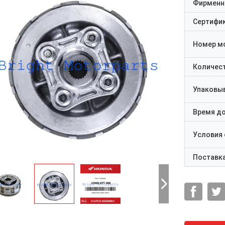
Фирменн
Сертифи
Номер м
Количест
Упаковы
Время д
Условия
Поставк