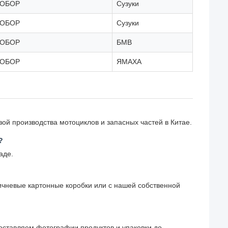
СОБОР
Сузуки
СОБОР
Сузуки
СОБОР
БМВ
СОБОР
ЯМАХА
ой производства мотоциклов и запасных частей в Китае.
?
аде.
ичневые картонные коробки или с нашей собственной
доставляем фотографии продуктов и упаковки до