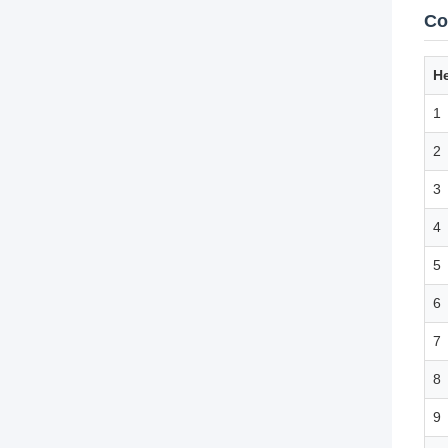
Со
Не
1
2
3
4
5
6
7
8
9