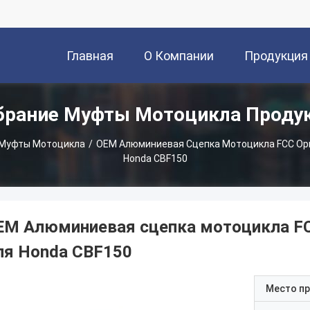
Главная
О Компании
Продукция
брание Муфты Мотоцикла Проду
Страница
 Муфты Мотоцикла
/
OEM Алюминиевая Сцепка Мотоцикла FCC Ор
Honda CBF150
EM Алюминиевая сцепка мотоцикла FC
ля Honda CBF150
Место п