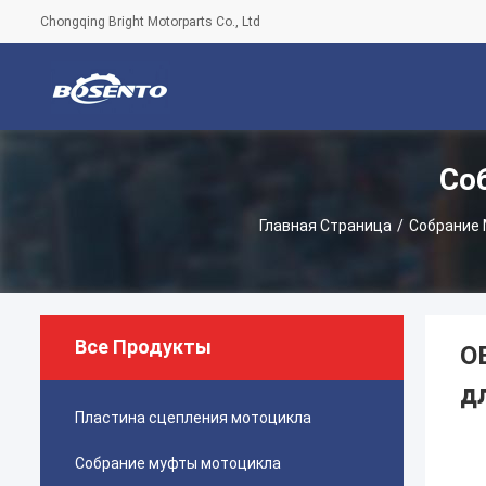
Chongqing Bright Motorparts Co., Ltd
Со
Главная Страница
/
Собрание
Все Продукты
O
д
Пластина сцепления мотоцикла
Собрание муфты мотоцикла