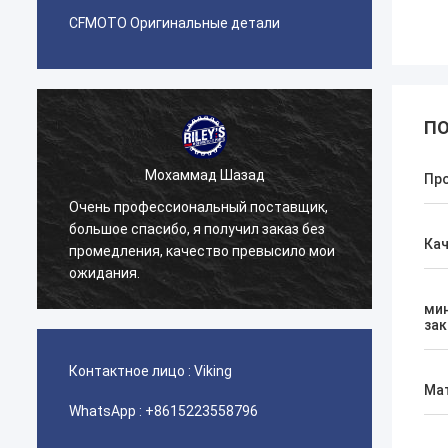
CFMOTO Оригинальные детали
ПО
Мохаммад Шазад
Пр
Очень профессиональный поставщик,
Наша 
большое спасибо, я получил заказ без
детали
Ка
промедления, качество превысило мои
серви
ожидания.
отнош
ми
зак
Контактное лицо :
Viking
Ма
WhatsApp :
+8615223558796