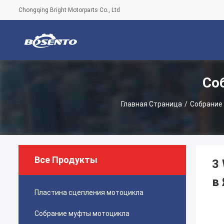
Chongqing Bright Motorparts Co., Ltd
Со
Главная Страница
/
Собрание
Все Продукты
3
в
Пластина сцепления мотоцикла
Собрание муфты мотоцикла