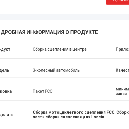
ДРОБНАЯ ИНФОРМАЦИЯ О ПРОДУКТЕ
одукт
Сборка сцепления в центре
Прило
Абдул Вирендер
Али Имр
компания всегда покупает OEM-
Большое спасибо за то
 у Bright Motorparts Company, их
меня на ваш завод, на
дель
3-колесный автомобиль
Качес
с превосходный, у нас хорошие
долгосрочное сотрудн
ения.
заводом.
миним
аковка
Пакет FCC
заказ
Сборка мотоциклетного сцепления FCC
,
Сборк
делить
части сборки сцепления для Loncin