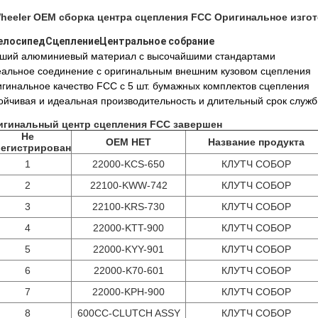
heeler OEM сборка центра сцепления FCC Оригинальное изго
елосипед
Сцепление
Центральное собрание
ший алюминиевый материал с высочайшими стандартами
альное соединение с оригинальным внешним кузовом сцепления
гинальное качество FCC с 5 шт. бумажных комплектов сцепления
ойчивая и идеальная производительность и длительный срок служ
игинальный центр сцепления FCC завершен
Не
OEM НЕТ
Название продукта
регистрирован
1
22000-KCS-650
КЛУТЧ СОБОР
2
22100-KWW-742
КЛУТЧ СОБОР
3
22100-KRS-730
КЛУТЧ СОБОР
4
22000-KTT-900
КЛУТЧ СОБОР
5
22000-KYY-901
КЛУТЧ СОБОР
6
22000-K70-601
КЛУТЧ СОБОР
7
22000-KPH-900
КЛУТЧ СОБОР
8
600CC-CLUTCH ASSY
КЛУТЧ СОБОР