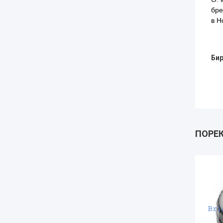
бре
в H
Бир
ПОРЕ