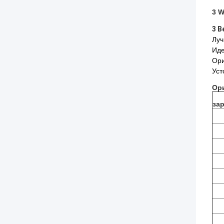
3 W
3 В
Луч
Иде
Ори
Уст
Ор
за