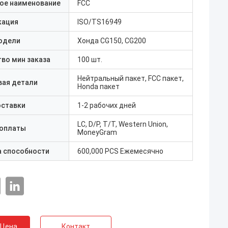
ое наименование
FCC
кация
ISO/TS16949
одели
Хонда CG150, CG200
во мин заказа
100 шт.
Нейтральный пакет, FCC пакет,
вая детали
Honda пакет
оставки
1-2 рабочих дней
LC, D/P, T/T, Western Union,
 оплаты
MoneyGram
а способности
600,000 PCS Ежемесячно
 Цена
Контакт