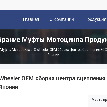
Главная
О Компании
Продукция
брание Муфты Мотоцикла Проду
Страница
 Муфты Мотоцикла
/
3 Wheeler OEM Сборка Центра Сцепления FCC
Японии
 Wheeler OEM сборка центра сцепления
 Японии
Место п