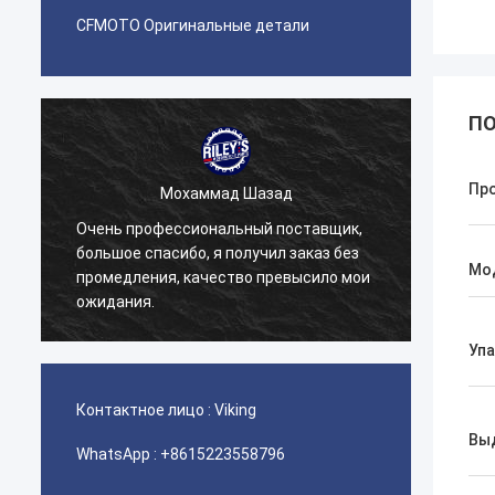
CFMOTO Оригинальные детали
ПО
Пр
Мохаммад Шазад
Очень профессиональный поставщик,
Наша 
большое спасибо, я получил заказ без
детали
Мо
промедления, качество превысило мои
серви
ожидания.
отнош
Уп
Контактное лицо :
Viking
Вы
WhatsApp :
+8615223558796