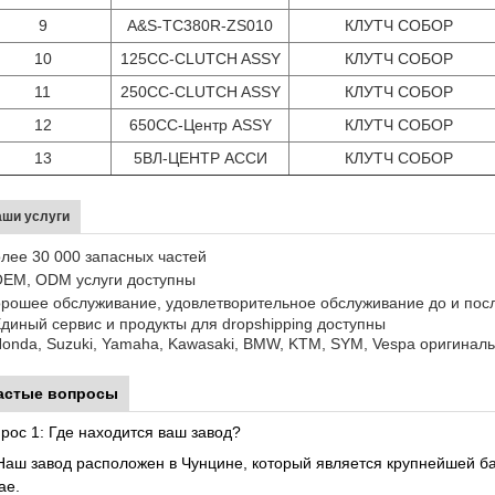
9
A&S-TC380R-ZS010
КЛУТЧ СОБОР
10
125CC-CLUTCH ASSY
КЛУТЧ СОБОР
11
250CC-CLUTCH ASSY
КЛУТЧ СОБОР
12
650CC-Центр ASSY
КЛУТЧ СОБОР
13
5ВЛ-ЦЕНТР АССИ
КЛУТЧ СОБОР
ши услуги
лее 30 000 запасных частей
OEM, ODM услуги доступны
рошее обслуживание, удовлетворительное обслуживание до и пос
Единый сервис и продукты для dropshipping доступны
Honda, Suzuki, Yamaha, Kawasaki, BMW, KTM, SYM, Vespa оригинал
астые вопросы
рос 1: Где находится ваш завод?
Наш завод расположен в Чунцине, который является крупнейшей ба
ае.