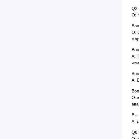
Q2.
О: 
Воп
О: 
мар
Воп
A: 
чем
Воп
A: 
Воп
Отв
ава
Вы 
A: 
Q8.
О: 