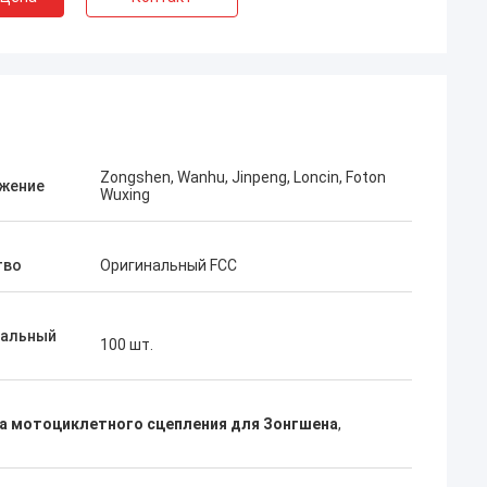
Zongshen, Wanhu, Jinpeng, Loncin, Foton
жение
ан
Кумар Афтаб
Wuxing
, что привезли
Я принимаю вашу карточку с
деюсь на
мотоциклетной ярмарки, мне нравятся
тво
Оригинальный FCC
ичество с вашим
ваши продукты, очень хорошее
японское высшее качество
альный
100 шт.
а мотоциклетного сцепления для Зонгшена
,