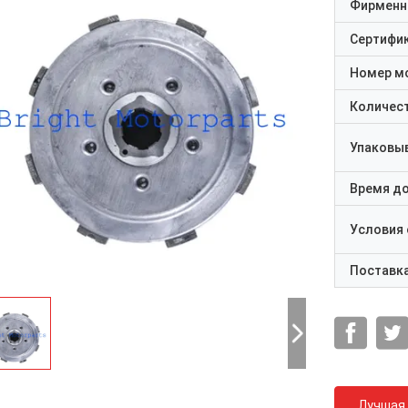
Фирменн
Сертифи
Номер м
Количест
Упаковы
Время д
Условия
Поставк
Лучшая