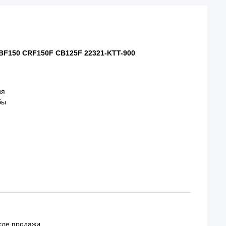
BF150 CRF150F CB125F 22321-KTT-900
ия
бы
сле продажи.