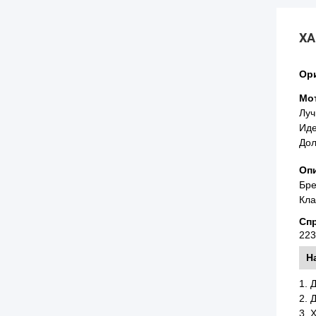
ХА
Ори
Мо
Луч
Иде
Дол
Оп
Бре
Кла
Сп
223
Н
1. 
2. 
3. 