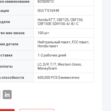
ое наименование
BOSENTO
кация
ISO/TS16949
Honda KTT, CBF125, CBF150,
одели
CRF150F, SDH150-A/-B/-C
во мин заказа
100 шт.
Нейтральный пакет, FCC пакет,
вая детали
Honda пакет
оставки
1-2 рабочих дней
LC, D/P, T/T, Western Union,
 оплаты
MoneyGram
а способности
600,000 PCS Ежемесячно