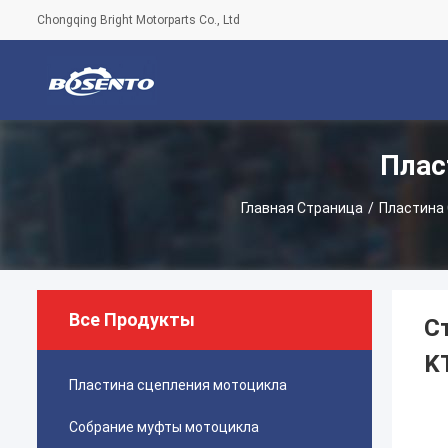
Chongqing Bright Motorparts Co., Ltd
Плас
Главная Страница
/
Пластина
Все Продукты
С
K
Пластина сцепления мотоцикла
Собрание муфты мотоцикла