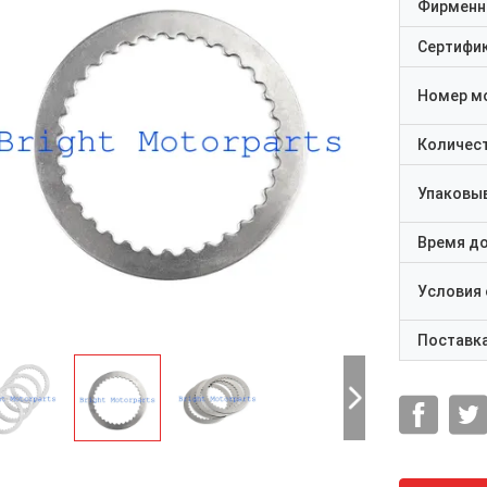
Фирменн
Сертифи
Номер м
Количест
Упаковы
Время д
Условия
Поставк