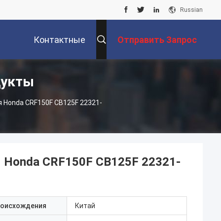
Russian
Контактные
Отправить Запрос
дукты
Данные
 Honda CRF150F CB125F 22321-
 Honda CRF150F CB125F 22321-
роисхождения
Китай