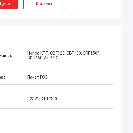
 Цена
Контакт
ан
Кумар Афтаб
Honda KTT, CBF125, CBF150, CRF150F,
жение
SDH150-A/-B/-C
, что привезли
Я принимаю вашу карточку с
деюсь на
мотоциклетной ярмарки, мне нравятся
ичество с вашим
ваши продукты, очень хорошее
вка
Пакет FCC
японское высшее качество
.
22321-KTT-900