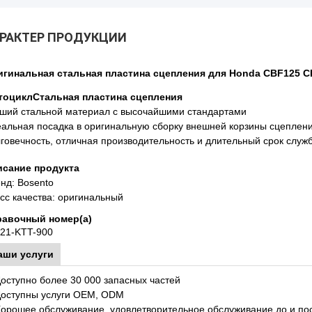
РАКТЕР ПРОДУКЦИИ
гинальная стальная пластина сцепления для Honda CBF125 C
тоцикл
Стальная пластина сцепления
ший стальной материал с высочайшими стандартами
альная посадка в оригинальную сборку внешней корзины сцеплен
говечность, отличная производительность и длительный срок служ
исание продукта
нд: Bosento
сс качества: оригинальный
равочный номер(а)
21-KTT-900
аши услуги
Доступно более 30 000 запасных частей
Доступны услуги OEM, ODM
Хорошее обслуживание, удовлетворительное обслуживание до и по