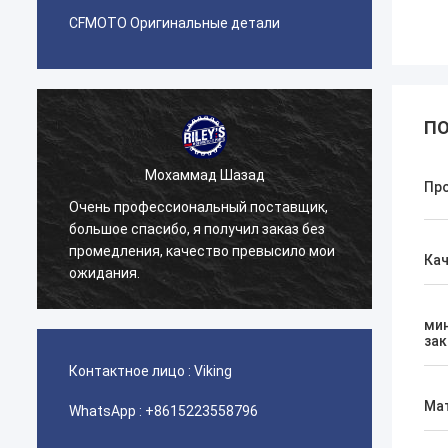
CFMOTO Оригинальные детали
ПО
Мохаммад Шазад
Пр
Очень профессиональный поставщик,
Наша 
большое спасибо, я получил заказ без
детали
промедления, качество превысило мои
серви
Ка
ожидания.
отнош
ми
зак
Контактное лицо :
Viking
Ма
WhatsApp :
+8615223558796