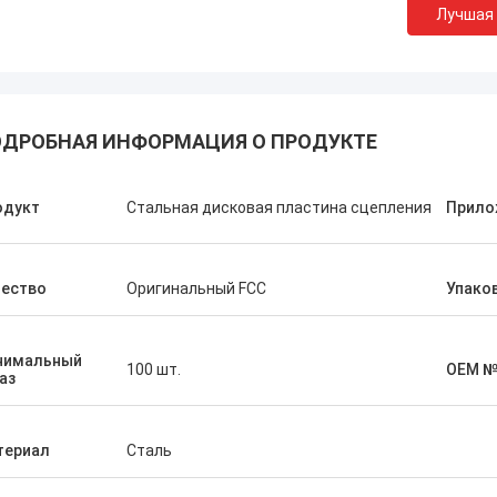
Лучшая
ДРОБНАЯ ИНФОРМАЦИЯ О ПРОДУКТЕ
Абдул Вирендер
Али Имр
одукт
Стальная дисковая пластина сцепления
Прило
компания всегда покупает OEM-
Большое спасибо за то
 у Bright Motorparts Company, их
меня на ваш завод, на
с превосходный, у нас хорошие
долгосрочное сотрудн
чество
Оригинальный FCC
Упако
ения.
заводом.
нимальный
100 шт.
OEM №
аз
териал
Сталь