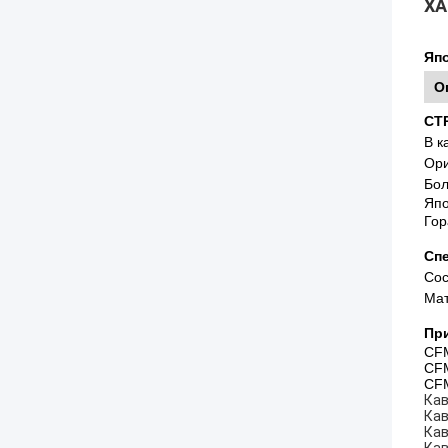
ХА
Япо
О
СТ
В к
Ори
Бол
Япо
Гор
Сп
Сос
Мат
Пр
CF
CF
CF
Кав
Кав
Кав