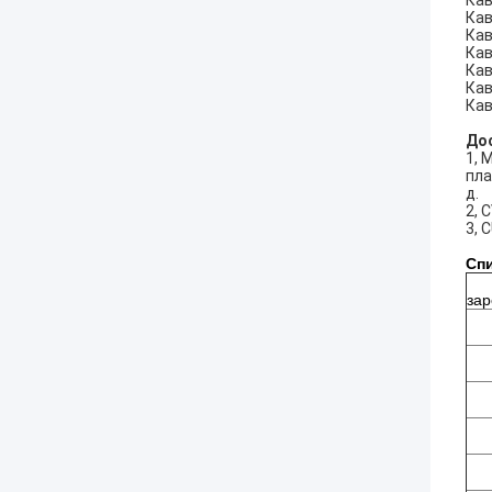
Кав
Кав
Кав
Кав
Кав
Кав
Кав
До
1, 
пла
д.
2, 
3, 
Спи
зар