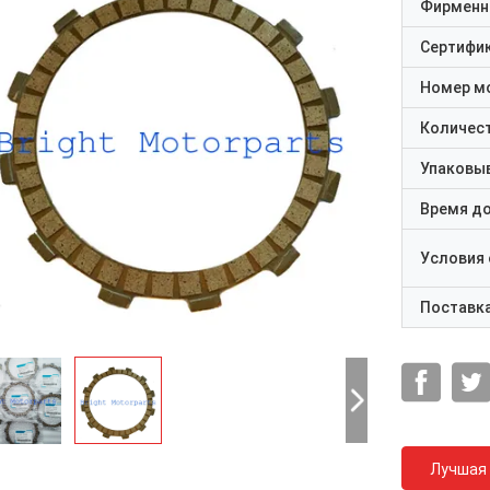
Фирменн
Сертифи
Номер м
Количест
Упаковы
Время д
Условия
Поставк
Лучшая