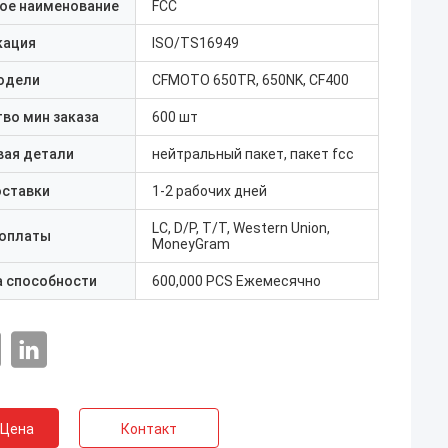
ое наименование
FCC
кация
ISO/TS16949
одели
CFMOTO 650TR, 650NK, CF400
во мин заказа
600 шт
вая детали
нейтральный пакет, пакет fcc
оставки
1-2 рабочих дней
LC, D/P, T/T, Western Union,
 оплаты
MoneyGram
а способности
600,000 PCS Ежемесячно
 Цена
Контакт