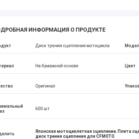
ДРОБНАЯ ИНФОРМАЦИЯ О ПРОДУКТЕ
одукт
Диск трения сцепления мотоцикла
Моде
Абдул Вирендер
Али Имр
компания всегда покупает OEM-
Большое спасибо за то
териал
На бумажной основе
Цвет
 у Bright Motorparts Company, их
меня на ваш завод, на
с превосходный, у нас хорошие
долгосрочное сотрудн
ения.
заводом.
чество
Оригинал
Упако
нимальный
600 шт
аз
Японская мотоциклетная сцепление
,
Плита сц
делить
диск трения сцепления для CFMOTO