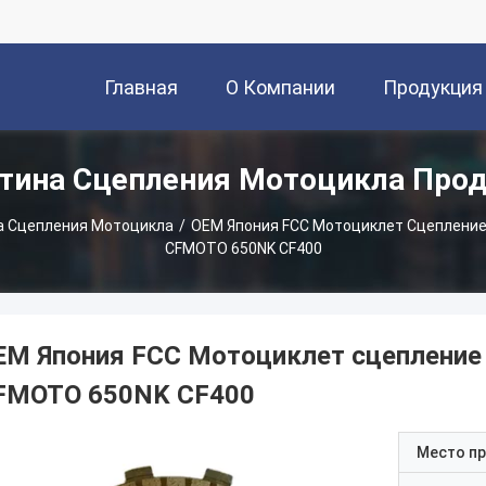
Главная
О Компании
Продукция
тина Сцепления Мотоцикла Про
Страница
а Сцепления Мотоцикла
/
OEM Япония FCC Мотоциклет Сцепление
CFMOTO 650NK CF400
EM Япония FCC Мотоциклет сцепление 
FMOTO 650NK CF400
Место п