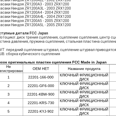
асаки Ниндзя ZR1200A2L - 2002 ZRX1200
асаки Ниндзя ZR1200A3 - 2003 ZRX1200
асаки Ниндзя ZR1200A3L - 2003 ZRX1200
асаки Ниндзя ZR1200A4 - 2004 ZRX1200
асаки Ниндзя ZR1200A4L - 2004 ZRX1200
асаки Ниндзя ZR1200A5 - 2005 ZRX1200
асаки Ниндзя ZR1200A5L - 2005 ZRX1200
ступные детали FCC Japan
Мотоцикл: диск трения сцепления, сцепление сцепления, центр сц
стина давления, пружина сцепления, стальная пластина сцеплени
CVT: передний сцепление штурвал, сцепление штурвал приводятся
CUB: сборка кубического сцепления
сок оригинальных пластин сцепления FCC Made in Japan
Не
OEM НЕТ
Название продукта
егистрирован
КЛЮЧНЫЙ ФРИКЦИОННЫЙ
1
22201-166-000
ДИСК
КЛЮЧНЫЙ ФРИКЦИОННЫЙ
2
22201-GF6-000
ДИСК
КЛЮЧНЫЙ ФРИКЦИОННЫЙ
3
22201-KBW-900
ДИСК
КЛЮЧНЫЙ ФРИКЦИОННЫЙ
4
22201-KRS-730
ДИСК
КЛЮЧНЫЙ ФРИКЦИОННЫЙ
5
22201-KYJ-902
ДИСК