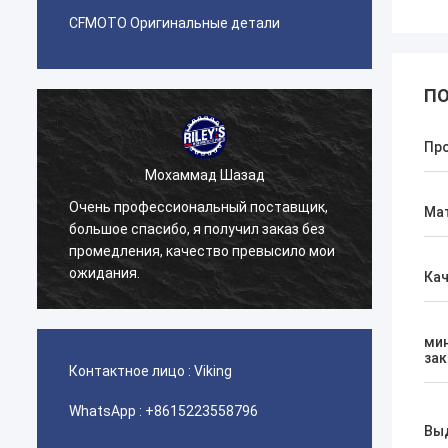
CFMOTO Оригинальные детали
ПО
Пр
Мохаммад Шазад
Очень профессиональный поставщик,
Наша 
Ма
большое спасибо, я получил заказ без
детали
промедления, качество превысило мои
серви
ожидания.
отнош
Ка
ми
зак
Контактное лицо :
Viking
WhatsApp :
+8615223558796
Вы