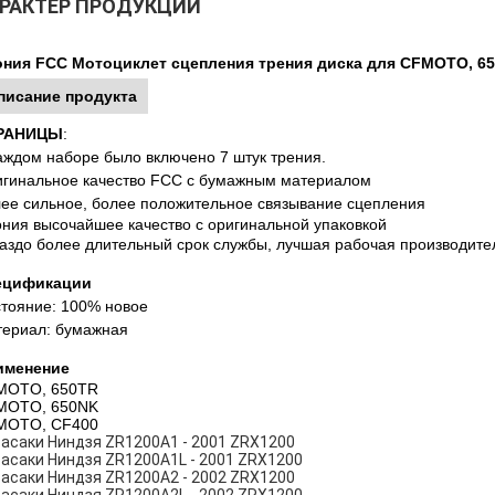
РАКТЕР ПРОДУКЦИИ
ния FCC Мотоциклет сцепления трения диска для CFMOTO, 65
писание продукта
РАНИЦЫ
:
аждом наборе было включено 7 штук трения.
гинальное качество FCC с бумажным материалом
ее сильное, более положительное связывание сцепления
ния высочайшее качество с оригинальной упаковкой
аздо более длительный срок службы, лучшая рабочая производите
ецификации
тояние: 100% новое
ериал: бумажная
именение
MOTO, 650TR
MOTO, 650NK
MOTO, CF400
асаки Ниндзя ZR1200A1 - 2001 ZRX1200
асаки Ниндзя ZR1200A1L - 2001 ZRX1200
асаки Ниндзя ZR1200A2 - 2002 ZRX1200