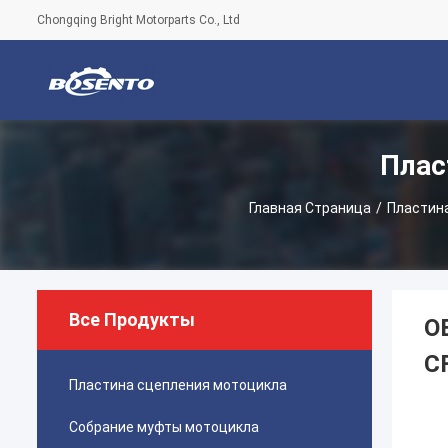
Chongqing Bright Motorparts Co., Ltd
Плас
Главная Страница
/
Пластин
Все Продукты
O
C
Пластина сцепления мотоцикла
Собрание муфты мотоцикла