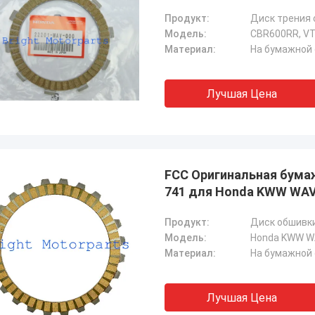
Продукт:
Диск трения
Модель:
CBR600RR, VT
Материал:
На бумажной
Лучшая Цена
FCC Оригинальная бума
741 для Honda KWW WA
Продукт:
Диск обшивк
Модель:
Материал:
На бумажной
Лучшая Цена