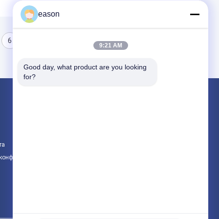
eason
6
7
8
9:21 AM
Good day, what product are you looking 
for?
Продукция
Пластина сцепления мотоцикла
Собрание муфты мотоцикла
та
Оригинальные запчасти для мотоциклов
 конфиденциальности
Все категории