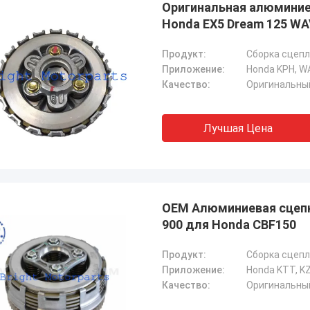
Оригинальная алюминие
Honda EX5 Dream 125 W
Продукт:
Сборка сцеп
Приложение:
Honda KPH, W
Качество:
Оригинальны
Абдул Вирендер
Али Имр
Лучшая Цена
компания всегда покупает OEM-
Большое спасибо за то
 у Bright Motorparts Company, их
меня на ваш завод, на
с превосходный, у нас хорошие
долгосрочное сотрудн
ения.
заводом.
OEM Алюминиевая сцепк
900 для Honda CBF150
Продукт:
Сборка сцеп
Приложение:
Honda KTT, KZ
Качество:
Оригинальны