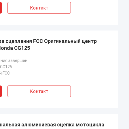
Контакт
а сцепления FCC Оригинальный центр
Honda CG125
ения завершен
 CG125
й FCC
Контакт
инальная алюминиевая сцепка мотоцикла