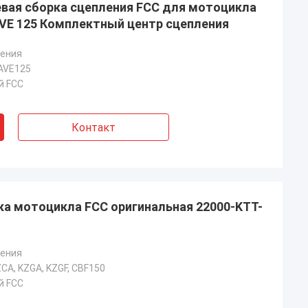
вая сборка сцепления FCC для мотоцикла
AVE 125 Комплектный центр сцепления
ления
AVE125
й FCC
ан
Кумар Афтаб
Контакт
, что привезли
Я принимаю вашу карточку с
деюсь на
мотоциклетной ярмарки, мне нравятся
ичество с вашим
ваши продукты, очень хорошее
японское высшее качество
а мотоцикла FCC оригинальная 22000-KTT-
ления
CA, KZGA, KZGF, CBF150
й FCC