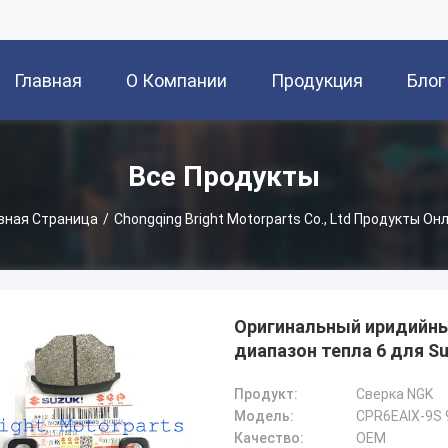
Главная
О Компании
Продукция
Блог
Страница
Все Продукты
вная Страница
/
Chongqing Bright Motorparts Co., Ltd Продукты Он
Оригинальный иридийный
диапазон тепла 6 для S
Продукт:
Сверка NGK
Модель:
CPR6EAIX-9S 
Качество:
OEM