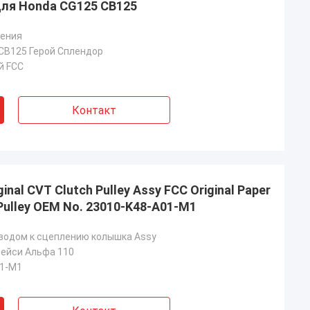
для Honda CG125 CB125
ления
CB125 Герой Сплендор
й FCC
Контакт
nal CVT Clutch Pulley Assy FCC Original Paper
 Pulley OEM No. 23010-K48-A01-M1
водом к сцеплению колышка Assy
пейси Альфа 110
01-M1