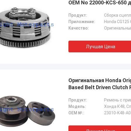
OEM No 22000-KCS-650 
Продукт:
Сборка сцеп
Приложение:
Honda CG125 
Качество:
Оригинальны
Лучшая Цена
Оригинальная Honda Origi
Based Belt Driven Clutch
Продукт:
Ремень с при
Модель:
Хонда К48, С
OEM №.:
23010-K48-A