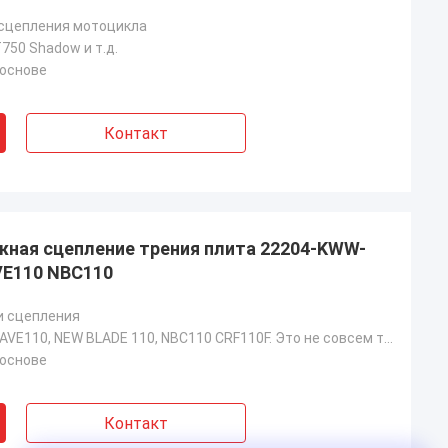
 сцепления мотоцикла
750 Shadow и т.д.
 основе
Контакт
жная сцепление трения плита 22204-KWW-
VE110 NBC110
и сцепления
Honda KWW WAVE110, NEW BLADE 110, NBC110 CRF110F. Это не совсем то, что я хотел сказать.
 основе
Контакт