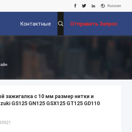
Russian
Контактные
Отправить Запрос
Данные
лайн
 зажигалка с 10 мм размер нитки и
uzuki GS125 GN125 GSX125 GT125 GD110
93921