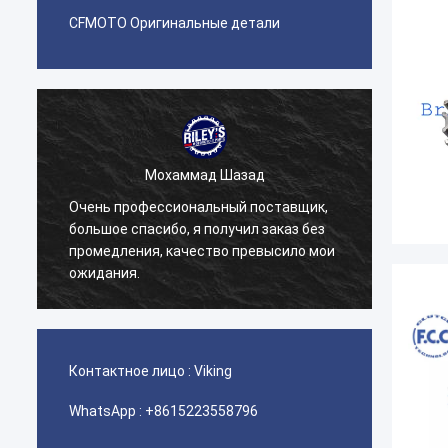
CFMOTO Оригинальные детали
Мохаммад Шазад
Очень профессиональный поставщик,
Наша 
большое спасибо, я получил заказ без
детали
промедления, качество превысило мои
серви
ожидания.
отнош
Контактное лицо :
Viking
WhatsApp :
+8615223558796